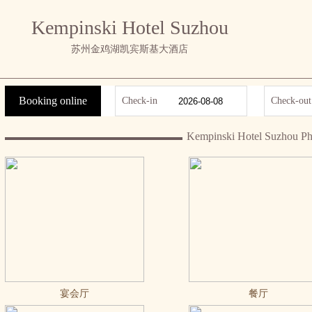
Kempinski Hotel Suzhou
苏州金鸡湖凯宾斯基大酒店
Booking online
Check-in
Check-out
Kempinski Hotel Suzhou Ph
宴会厅
餐厅